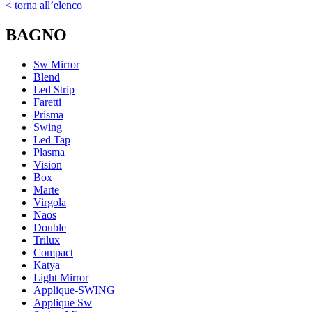
< torna all’elenco
BAGNO
Sw Mirror
Blend
Led Strip
Faretti
Prisma
Swing
Led Tap
Plasma
Vision
Box
Marte
Virgola
Naos
Double
Trilux
Compact
Katya
Light Mirror
Applique-SWING
Applique Sw