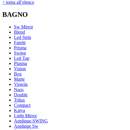
< torna all’elenco
BAGNO
Sw Mirror
Blend
Led Strip
Faretti
Prisma
Swing
Led Tap
Plasma
Vision
Box
Marte
Virgola
Naos
Double
Trilux
Compact
Katya
Light Mirror
Applique-SWING
Applique Sw